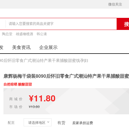
微信关注
铺
陶总堂
雄盛橄榄酒
韩公液
发
美食资讯
企业展示
090后怀旧零食广式潮汕特产果干果脯酸甜蜜饯孕妇
康辉杨梅干袋装8090后怀旧零食广式潮汕特产果干果脯酸甜
自然晾晒 酸酸甜甜
¥11.80
商城价
市场价
¥13.80
有货
配至
请选择地区
卖家承担运费