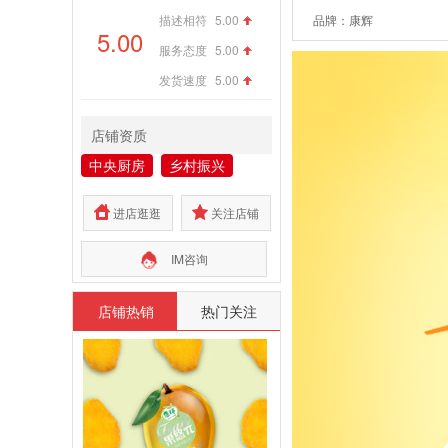
描述相符
5.00
品牌：康辉
5.00
服务态度
5.00
发货速度
5.00
店铺资质
中央厨房
乡村振兴
进店逛逛
关注店铺
IM咨询
店铺热销
热门关注