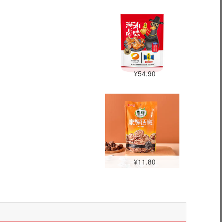
¥54.90
¥11.80