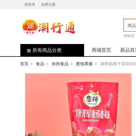
请登录
免费注册
商品
店
锜丽香
商城首页
新品首
所有商品分类
首页
食品
休闲食品
蜜饯果酱
康辉杨梅干袋装8
>
>
>
>