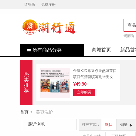
请登录
免费注册
商品
锜丽香
店
商城首页
新品首
所有商品分类
金津KJD靠近点天然薄荷口
热
喷口气清新喷雾剂送男女朋
卖
友礼物8ml 冰清白桃正装1
¥49.90
推
支+薄荷/青柠替换芯各
荐
立即购买
首页
美容洗护
>
最近浏览
排序方式：
默认
销量