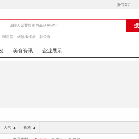
微信关注
陶总堂
雄盛橄榄酒
韩公液
铺
发
美食资讯
企业展示
人气
价格