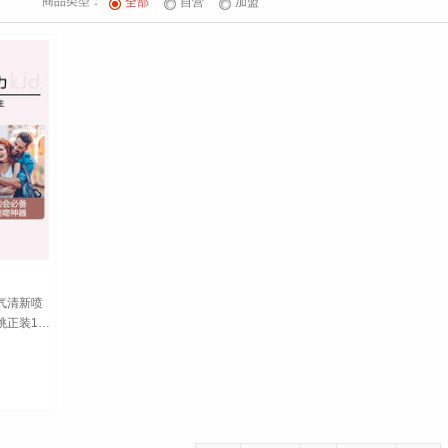
商品类型：
全部
自营
加盟
气清新喷
桃正装1支
 口气清新