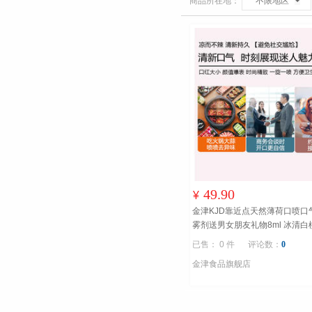
商品所在地：
不限地区
49.90
¥
金津KJD靠近点天然薄荷口喷口
雾剂送男女朋友礼物8ml 冰清白
+薄荷/青柠替换芯各
0糖0脂
已售： 0 件
评论数：
0
金津食品旗舰店