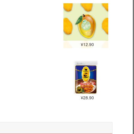
¥12.90
¥28.90