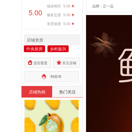
描述相符
5.00
品牌：正一品
5.00
服务态度
5.00
发货速度
5.00
店铺资质
中央厨房
乡村振兴
进店逛逛
关注店铺
IM咨询
店铺热销
热门关注