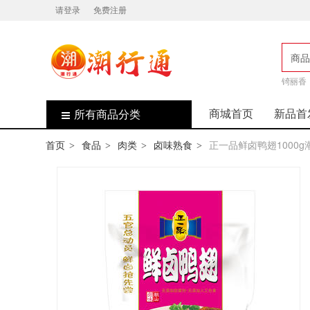
请登录
免费注册
商品
店
锜丽香
商城首页
新品首
所有商品分类
首页
食品
肉类
卤味熟食
正一品鲜卤鸭翅1000
>
>
>
>