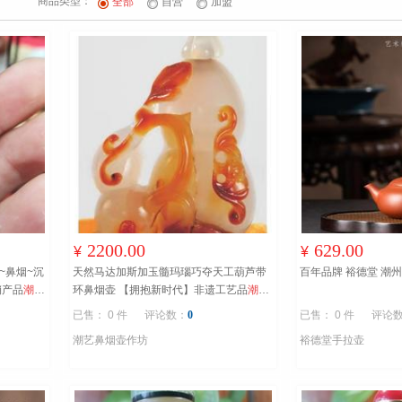
商品类型：
全部
自营
加盟
2200.00
629.00
¥
¥
~鼻烟~沉
天然马达加斯加玉髓玛瑙巧夺天工葫芦带
百年品
销产品
潮城
环鼻烟壶 【拥抱新时代】非遗工艺品
潮州
鼻烟壶制作技艺非遗代表性传承人黄树荣
已售： 0 件
评论数：
0
已售： 0 件
评论
潮艺鼻烟壶作坊
裕德堂手拉壶