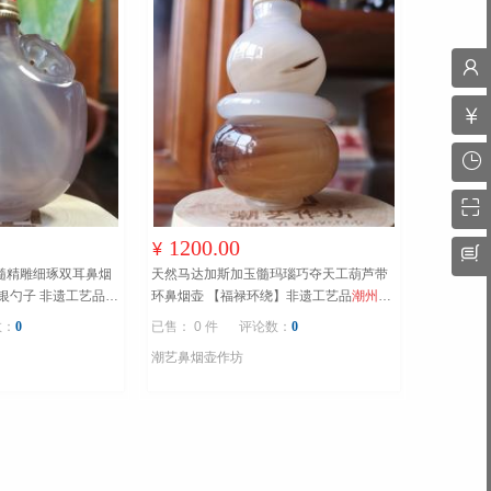
1200.00
¥
髓精雕细琢双耳鼻烟
天然马达加斯加玉髓玛瑙巧夺天工葫芦带
银勺子 非遗工艺品
潮
环鼻烟壶 【福禄环绕】非遗工艺品
潮州鼻
遗代表性传承人黄树
烟壶制作技艺非遗代表性传承人黄树荣
数：
0
已售： 0 件
评论数：
0
潮艺鼻烟壶作坊