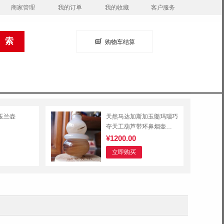
商家管理
我的订单
我的收藏
客户服务
购物车结算
-玉兰壶
天然马达加斯加玉髓玛瑙巧
夺天工葫芦带环鼻烟壶
【福禄环绕】非遗工艺品
¥1200.00
立即购买