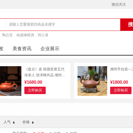
微信关注
陶总堂
雄盛橄榄酒
韩公液
铺
发
美食资讯
企业展示
《盘古》壶 裕德堂第五代
潮州手拉壶--
传承人 张泽锋作品 潮州手
拉壶紫砂壶茶具全手工
¥1680.00
¥1800.00
立即购买
立即购买
人气
价格