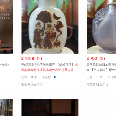
5000.00
880.00
¥
¥
壶《 小金钟》
天然玛瑙俏色巧雕鼻烟壶 【貂蝉拜月】
潮
天然马达加斯加蓝玉
州鼻烟壶制作技艺非遗代表性传承人黄树
壶 【平安如意】配纯
荣
州鼻烟壶制作技艺非
已售： 0 件
评论数：
0
已售： 0 件
评论
荣
潮艺鼻烟壶作坊
潮艺鼻烟壶作坊