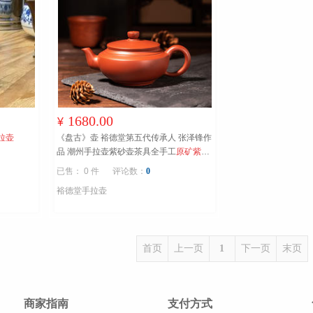
1680.00
¥
拉壶
《盘古》壶 裕德堂第五代传承人 张泽锋作
品 潮州手拉壶紫砂壶茶具全手工
原矿紫砂
朱泥、大师匠心制作
已售： 0 件
评论数：
0
裕德堂手拉壶
首页
上一页
1
下一页
末页
商家指南
支付方式