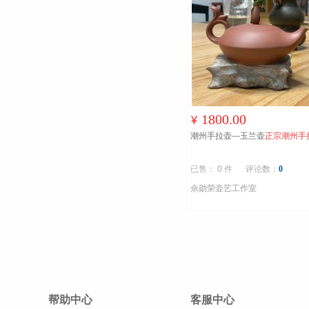
1800.00
¥
潮州手拉壶---玉兰壶
正宗潮州手
已售： 0 件
评论数：
0
佘勋荣壶艺工作室
帮助中心
客服中心