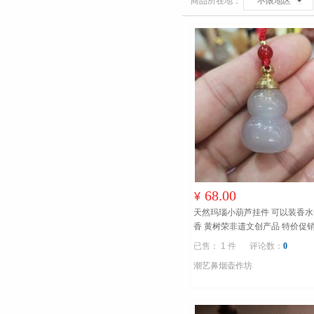
商品所在地：
不限地区
68.00
¥
天然玛瑙小葫芦挂件 可以装香水
香 黄树荣非遗文创产品 特价促
雕琢匠绵树； 艺苑传承花向荣。
已售： 1 件
评论数：
0
潮艺鼻烟壶作坊