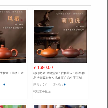
1680.00
¥
牌 裕德堂 潮州手拉壶《凤栖 》壶
萌萌虎·壶 裕德堂第五代传承人 张泽锋作
品 大师匠心制作 品质原矿泥料 手工制作
原矿紫砂朱泥、大师匠心制作
数：
0
已售： 0 件
评论数：
0
裕德堂手拉壶