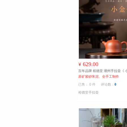
629.00
¥
百年品牌 裕德堂 潮州手拉
原矿紫砂朱泥、全手工制作
已售： 0 件
评论数：
0
裕德堂手拉壶