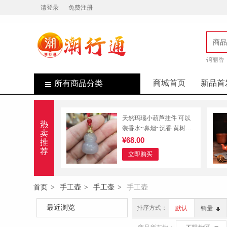
请登录
免费注册
商品
锜丽香
店
商城首页
新品首
所有商品分类
天然玛瑙小葫芦挂件 可以
热
装香水~鼻烟~沉香 黄树荣
卖
非遗文创产品 特价促销产
¥68.00
推
品
荐
立即购买
首页
手工壶
手工壶
手工壶
>
>
>
最近浏览
排序方式：
默认
销量