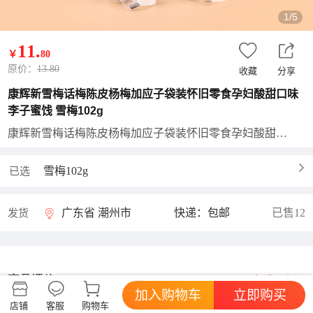
1/5
11
.
￥
80
原价：
13.80
收藏
分享
康辉新雪梅话梅陈皮杨梅加应子袋装怀旧零食孕妇酸甜口味
李子蜜饯 雪梅102g
康辉新雪梅话梅陈皮杨梅加应子袋装怀旧零食孕妇酸甜口味李子蜜饯
雪梅102g
已选
广东省 潮州市
快递：包邮
已售12
发货
商品评价
查看更多
好评率暂无
加入购物车
立即购买
店铺
客服
购物车