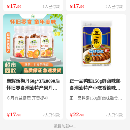
17
.
17
.
￥
90
1人已付款
￥
90
2人已付款
康辉话梅丹60g*3瓶8090后
正一品鸭翅150g鲜卤味熟
怀旧零食潮汕特产果丹酸
食潮汕特产小吃香辣味真
甜口味休闲食品 话梅丹
空小包装休闲零食 鲜卤鸭
吃丹有益健康 开胃提神
正一品鸭翅150g鲜卤味熟食潮汕特产小吃香辣味真空小包装休闲零食
60gX3瓶
翅150g
17
.
22
.
￥
90
2人已付款
￥
90
2人已付款
数据加载中...