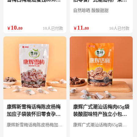
怀旧休闲零食时尚包装 玫
果脯酸甜蜜饯孕妇
自然晾晒 酸酸甜甜
瑰杨梅75g*1盒
10
.
11
.
￥
80
10人已付款
￥
80
16人已付款
康辉新雪梅话梅陈皮杨梅
康辉广式潮汕话梅肉65g袋
加应子袋装怀旧零食孕妇
装酸甜味特产独立小包装
酸甜口味李子蜜饯 雪梅
做菜果干脯蜜饯 话梅65g
康辉新雪梅话梅陈皮杨梅加应子袋装怀旧零食孕妇酸甜口味李子蜜饯
康辉广式潮汕话梅肉65g袋装酸甜味特产独立小包装做菜果干脯蜜饯
102g