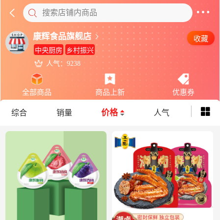
搜索店铺内商品
康辉食品旗舰店
收藏
中央厨房
乡村振兴
人气：9238
全部商品
商品上新
优惠券
价格
综合
销量
人气