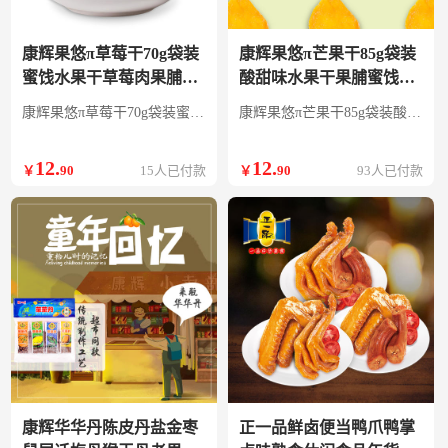
康辉果悠π草莓干70g袋装
康辉果悠π芒果干85g袋装
蜜饯水果干草莓肉果脯办
酸甜味水果干果脯蜜饯休
公室休闲小零食 草莓干
闲小吃办公零食 芒果干
康辉果悠π草莓干70g袋装蜜饯水果干草莓肉果脯办公室休闲小零食
康辉果悠π芒果干85g袋装酸甜味水果干果脯蜜饯休闲小吃办公零食
70g
85g
12
.
12
.
￥
90
15人已付款
￥
90
93人已付款
康辉华华丹陈皮丹盐金枣
正一品鲜卤便当鸭爪鸭掌