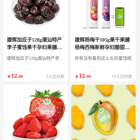
康辉加应子128g潮汕特产
康辉杨梅干105g果干果脯
李子蜜饯果干孕妇果脯酸
杨梅西梅新鲜孕妇酸甜小
甜休闲零食小吃 加应子
零食散装蜜饯梅子 工夫杨
康辉加应子128g潮汕特产李子蜜饯果干孕妇果脯酸甜休闲零食小吃
你有没有看到这么长的蜜饯呢
128g
梅105g
12
.
12
.
￥
80
5人已付款
￥
90
10人已付款