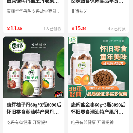
鼠屎话梅丹猴王丹老果丹
卤味熟食休闲食品年货零
童年怀旧零食瓶装 华华丹
食小吃充饥夜宵下酒菜即
康辉华华丹陈皮丹盐金枣鼠屎话梅丹猴王丹老果丹童年怀旧零食瓶装
非遗技艺
16gX4瓶
食 鲜卤便当70g
13
.
15
.
￥
80
1人已付款
￥
50
4人已付款
康辉柚子丹60g*3瓶8090后
康辉盐金枣60g*3瓶8090后
怀旧零食潮汕特产果丹酸
怀旧零食潮汕特产果丹酸
甜口味休闲食品 柚子丹
甜口味休闲食品 盐金枣
吃丹有益健康 开胃提神
吃丹有益健康 开胃提神
60gX3瓶
60gX3瓶