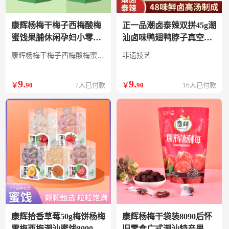
康辉杨梅干梅子西梅酸梅
正一品潮卤泰辣双拼45g潮
蜜饯果脯休闲孕妇小零食
汕卤味鸭翅鸭脖子真空包
酸甜果干组合60g 杨梅60g
装熟食休闲食品 潮卤双拼
康辉杨梅干梅子西梅酸梅蜜饯果脯休闲孕妇小零食酸甜果干组合60g
非遗技艺
45g
9
.
9
.
￥
90
7人已付款
￥
90
16人已付款
康辉拾香草莓50g梅饼杨梅
康辉杨梅干袋装8090后怀
雪梅西梅潮汕蜜饯8090后
旧零食广式潮汕特产果干