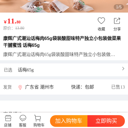
1/5
11
.
￥
80
原价：
13.80
收藏
分享
康辉广式潮汕话梅肉65g袋装酸甜味特产独立小包装做菜果
干脯蜜饯 话梅65g
康辉广式潮汕话梅肉65g袋装酸甜味特产独立小包装做菜果干脯蜜饯
话梅65g
已选
广东省 潮州市
快递：包邮
已售13
发货
商品评价
查看更多
好评率暂无
加入购物车
立即购买
店铺
客服
购物车