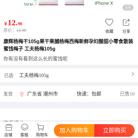
1/5
12
.
￥
90
原价：
14.90
收藏
分享
康辉杨梅干105g果干果脯杨梅西梅新鲜孕妇酸甜小零食散装
蜜饯梅子 工夫杨梅105g
你有没有看到这么长的蜜饯呢
工夫杨梅105g
已选
广东省 潮州市
快递：包邮
已售10
发货
商品评价
查看更多
好评率暂无
加入购物车
立即购买
店铺
客服
购物车