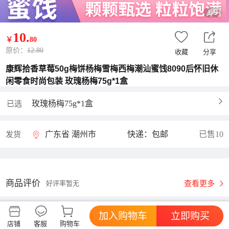
1/5
10
.
￥
80
原价：
12.80
收藏
分享
康辉拾香草莓50g梅饼杨梅雪梅西梅潮汕蜜饯8090后怀旧休
闲零食时尚包装 玫瑰杨梅75g*1盒
玫瑰杨梅75g*1盒
已选
广东省 潮州市
快递：包邮
已售10
发货
商品评价
查看更多
好评率暂无
加入购物车
立即购买
康辉食品旗舰店
进店逛逛
店铺
客服
购物车