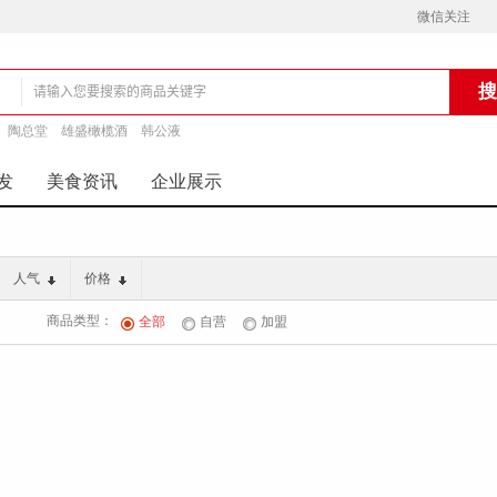
微信关注
陶总堂
雄盛橄榄酒
韩公液
铺
发
美食资讯
企业展示
人气
价格
商品类型：
全部
自营
加盟