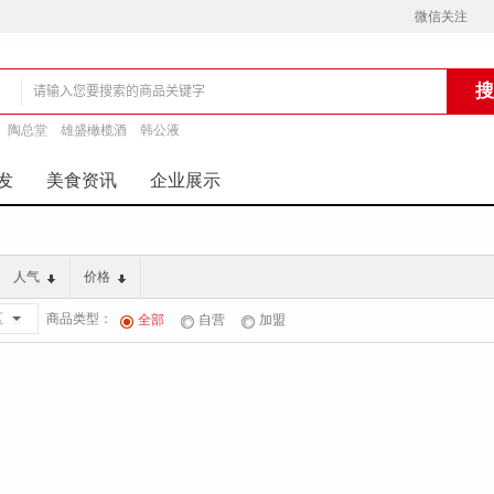
微信关注
陶总堂
雄盛橄榄酒
韩公液
铺
发
美食资讯
企业展示
人气
价格
商品类型：
区
全部
自营
加盟