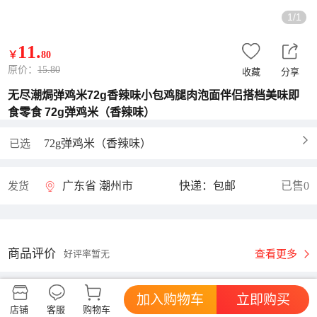
1/1
11
.
￥
80
原价：
15.80
收藏
分享
无尽潮焗弹鸡米72g香辣味小包鸡腿肉泡面伴侣搭档美味即
食零食 72g弹鸡米（香辣味）
72g弹鸡米（香辣味）
已选
广东省 潮州市
快递：包邮
已售0
发货
商品评价
查看更多
好评率暂无
加入购物车
立即购买
无尽潮焗旗舰店
进店逛逛
店铺
客服
购物车