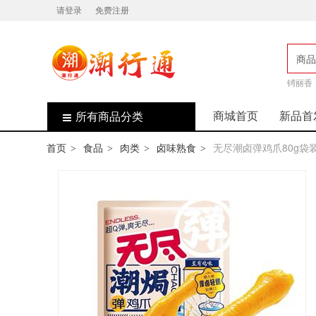
请登录
免费注册
商品
店
锜丽香
商城首页
新品首
所有商品分类
首页
食品
肉类
卤味熟食
无尽潮卤弹鸡爪80g袋
>
>
>
>