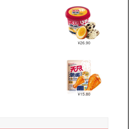
¥26.90
¥15.80