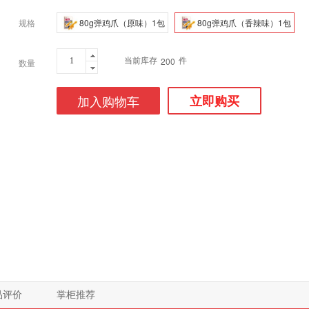
规格
80g弹鸡爪（原味）1包
80g弹鸡爪（香辣味）1包
当前库存
件
200
数量
加入购物车
立即购买
品评价
掌柜推荐