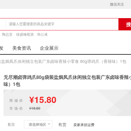
微信关注
铺
陶总堂
雄盛橄榄酒
韩公液
发
美食资讯
企业展示
装盐焗凤爪休闲独立包装广东卤味香辣小零食 80g弹鸡爪（香辣味）1包
无尽潮卤弹鸡爪80g袋装盐焗凤爪休闲独立包装广东卤味香辣小
味）1包
¥15.80
商城价
市场价
¥18.80
有货
配至
请选择地区
卖家承担运费