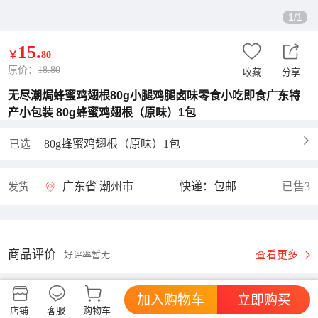
1/1
15
.
￥
80
原价：
18.80
收藏
分享
无尽潮焗蜂蜜鸡翅根80g小腿鸡腿卤味零食小吃即食广东特
产小包装 80g蜂蜜鸡翅根（原味）1包
80g蜂蜜鸡翅根（原味）1包
已选
广东省 潮州市
快递：包邮
已售3
发货
商品评价
查看更多
好评率暂无
加入购物车
立即购买
无尽潮焗旗舰店
进店逛逛
店铺
客服
购物车