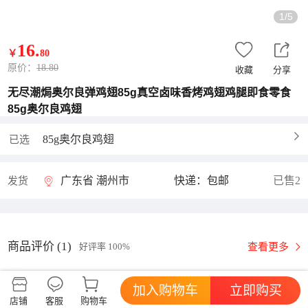
1/5
16
.
￥
80
原价：
18.80
收藏
分享
无尽潮焗奥尔良弹鸡翅85g真空卤味香烤鸡翅鸡腿即食零食
85g奥尔良鸡翅
85g奥尔良鸡翅
已选
广东省 潮州市
快递：包邮
已售2
发货
商品评价 (1)
查看更多
好评率
100%
U721513
加入购物车
立即购买
店铺
客服
购物车
包装严实高档，鸡翅肉多汁多，不辣，香味浓，挺好的，老少皆