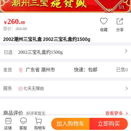
1/1
260
.
￥
00
原价：
260.00
收藏
分享
2002潮州三宝礼盒 2002三宝礼盒约1500g
2002三宝礼盒约1500g
已选
广东省 潮州市
快递：包邮
已售0
发货
服务
七天无理由
商品评价
查看更多
好评率暂无
加入购物车
立即购买
店铺
客服
购物车