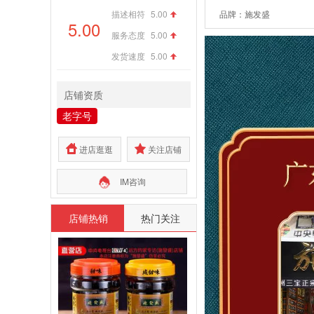
描述相符
5.00
品牌：施发盛
5.00
服务态度
5.00
发货速度
5.00
店铺资质
老字号
进店逛逛
关注店铺
IM咨询
店铺热销
热门关注