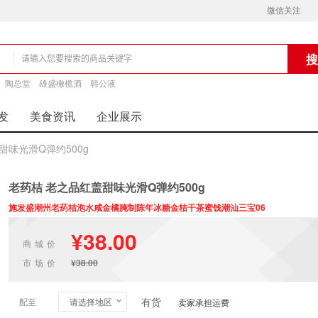
微信关注
铺
陶总堂
雄盛橄榄酒
韩公液
发
美食资讯
企业展示
甜味光滑Q弹约500g
老药桔 老之品红盖甜味光滑Q弹约500g
施发盛潮州老药桔泡水咸金橘腌制陈年冰糖金桔干茶蜜饯潮汕三宝06
¥38.00
商城价
市场价
¥38.00
有货
配至
请选择地区
卖家承担运费