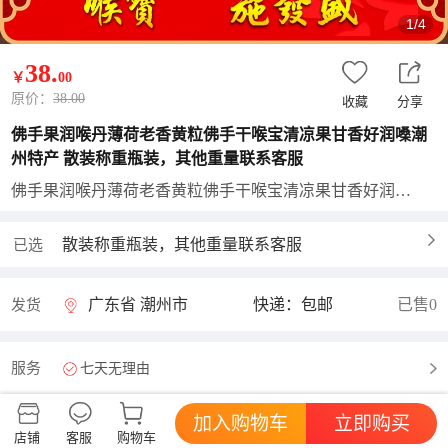
1/4
38
.
￥
00
原价：
38.00
收藏
分享
佛手果润喉丹薄荷老香黄粒佛手干喉宝清凉果甘香好润嗓潮
州特产 散装称重瓶装，其他重量联系客服
佛手果润喉丹薄荷老香黄粒佛手干喉宝清凉果甘香好润嗓潮州特产
散装称重瓶装，其他重量联系客服
已选
广东省 潮州市
快递：包邮
已售0
发货
服务
七天无理由
加入购物车
立即购买
店铺
客服
购物车