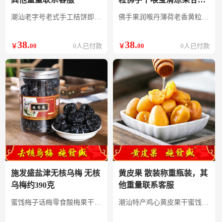
好润嗓潮州特产 散装称重
潮汕老字号老式手工桔饼即食反砂橘饼小金桔干冻干蜜饯果脯咸柑橘
佛手果润喉丹薄荷老香黄粒佛手干喉宝清凉果甘香好润嗓潮州特产
瓶装，其他重量联系客服
38
.
38
.
￥
00
0人已付款
￥
00
0人已付款
施发盛盐津无核乌梅 无核
黄皮果 散装称重瓶装，其
乌梅约390克
他重量联系客服
蜜饯梅子话梅零食酸梅果干熏乌梅杨梅果脯休闲
潮汕特产鸡心黄皮果干蜜饯蜂蜜腌制无籽无核果脯潮州三宝零食陈年