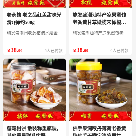
老药桔 老之品红盖甜味光
施发盛潮汕特产凉果蜜饯
滑Q弹约500g
老香黄甘草橄榄宋橄榄无
核休闲果脯零食 散装称重
施发盛潮州老药桔泡水咸金橘腌制陈年冰糖金桔干茶蜜饯潮汕三宝06
施发盛潮汕特产凉果蜜饯老香黄甘草橄榄宋橄榄无核休闲果脯零食
瓶装，其他重量联系客服
38
.
38
.
￥
00
5人已付款
￥
00
0人已付款
糖霜柑饼 散装称重瓶装，
佛手果润喉丹薄荷老香黄
其他重量联系客服
粒佛手干喉宝清凉果甘香