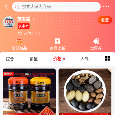
搜索店铺内商品
施发盛
收藏
老字号
人气：492
全部商品
商品上新
优惠券
价格
综合
销量
人气