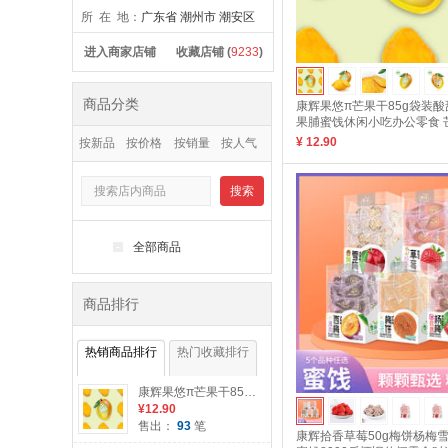
所 在 地：
广东省 潮州市 潮安区
进入商家店铺
收藏店铺 (
9233
)
商品分类
康辉果悠π芒果干85g袋装
果脯蜜饯休闲小吃办公零食 芒
¥ 12.90
按新品
按价格
按销量
按人气
搜索
-
全部商品
商品排行
热销商品排行
热门收藏排行
康辉果悠π芒果干85g袋装酸甜味水果干果脯蜜饯休闲小吃办公零食 芒果干85g
¥12.90
售出：
93
笔
康辉拾香草莓50g梅饼杨梅