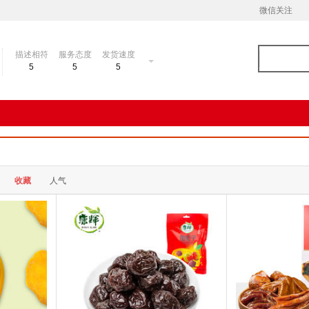
微信关注
描述相符
服务态度
发货速度
5
5
5
收藏
人气