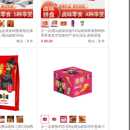
0g盒装休闲熟食组合真
正一品潮汕卤味拼盘515g袋装即食熟鸭肉
潮汕卤味560g
类零食真空包装特产送礼佳品 卤味拼盘
515g
售出：
3
件
¥ 88.00
售出：
2
件
潮汕卤味三拼238g鸭
正一品泰辣鸡爪500g潮汕卤味鸡爪熟食小