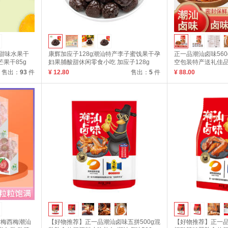
酸甜味水果干
康辉加应子128g潮汕特产李子蜜饯果干孕
正一品潮汕卤味56
果干85g
妇果脯酸甜休闲零食小吃 加应子128g
空包装特产送礼佳品 
售出：
93
件
¥ 12.80
售出：
5
件
¥ 88.00
雪梅西梅潮汕
【好物推荐】正一品潮汕卤味五拼500g混
【好物推荐】正一品