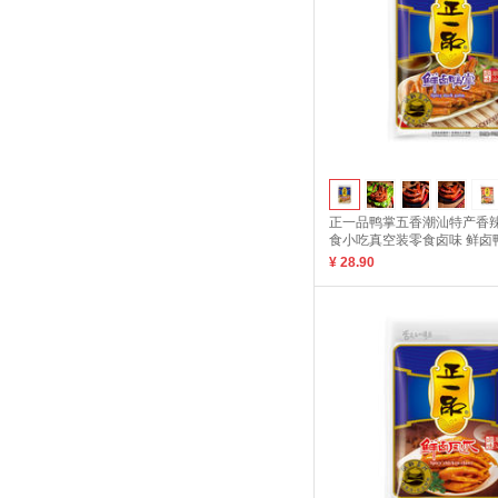
正一品鸭掌五香潮汕特产香
食小吃真空装零食卤味 鲜卤鸭
¥ 28.90