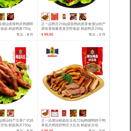
袋装潮汕香辣鸭爪鸭脚即
正一品鸭舌258g袋装鸭肉类零食潮汕特产
卤 鲜卤鸭掌750g
原味香辣酱香真空即食卤 鲜卤鸭舌258g
售出：
4
件
¥ 99.00
售出：
1
件
0g潮汕特产五香广式鸡
正一品潮汕鲜卤欢乐包728g鸭翅鸭脖子鸭
包 鲜卤凤爪750g
掌凤爪鸭肫肝鸭舌大礼包 鲜卤欢乐包
728g