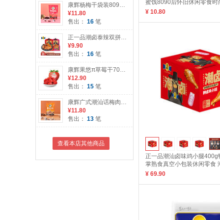
蜜饯8090后怀旧休闲零食时
康辉杨梅干袋装8090后怀旧零食广式潮汕特产果干果脯酸甜蜜饯孕妇
杨梅75g*1盒
¥ 10.80
¥11.80
售出：
16
笔
正一品潮卤泰辣双拼45g潮汕卤味鸭翅鸭脖子真空包装熟食休闲食品 潮卤双拼45g
¥9.90
售出：
16
笔
康辉果悠π草莓干70g袋装蜜饯水果干草莓肉果脯办公室休闲小零食 草莓干70g
¥12.90
售出：
15
笔
康辉广式潮汕话梅肉65g袋装酸甜味特产独立小包装做菜果干脯蜜饯 话梅65g
¥11.80
售出：
13
笔
查看本店其他商品
正一品潮汕卤味鸡小腿400
掌熟食真空小包装休闲零食 
20g*20
¥ 69.90