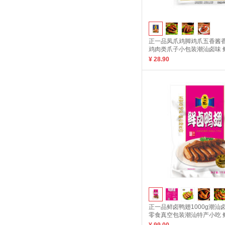
正一品凤爪鸡脚鸡爪五香酱
鸡肉类爪子小包装潮汕卤味 
150g
¥ 28.90
正一品鲜卤鸭翅1000g潮汕
零食真空包装潮汕特产小吃 
1000g