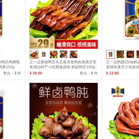
辣鸭爪鸭脚熟
正一品香辣鸭舌头五香美食鸭肉类真空零
正一品鸭翅150g
掌150g
食潮汕特产小吃熟食卤味 鲜卤鸭舌100g
香辣味真空小包装休
150g
售出：
3
件
¥ 39.90
售出：
0
件
¥ 22.90