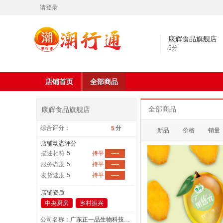
请登录
康辉食品旗舰店
5
分
店铺首页
全部商品
康辉食品旗舰店
全部商品
综合评分：
分
5
新品
价格
销量
店铺动态评分
描述相符
5
持平
----
服务态度
5
持平
----
发货速度
5
持平
----
店铺资质
中央厨房
乡村振兴
公司名称：
广东正一品生物科技股份有限公司