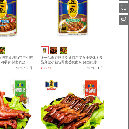
鲜卤味熟食潮汕特产小吃
正一品酱香鸭脖潮汕特产零食小吃休闲食
闲零食 鲜卤鸭翅
品真空小包装即食熟食卤味 鲜卤鸭脖
120g
售出：
2
件
¥ 22.90
售出：
1
件