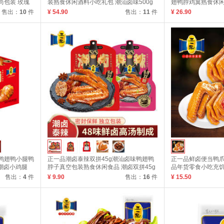
尚包装 玫瑰
装熟食休闲酒料小吃礼包 潮汕卤味500g
翅鸭脖鸡翼熟食休闲礼
售出：
10
件
¥ 54.90
售出：
11
件
¥ 26.90
g鸭翅鸭小腿鸭
正一品潮卤泰辣双拼45g潮汕卤味鸭翅鸭
正一品鲜卤便当鸭
潮卤小鸡腿
脖子真空包装熟食休闲食品 潮卤双拼45g
品年货零食小吃充饥
便当70g
售出：
4
件
¥ 9.90
售出：
16
件
¥ 15.50