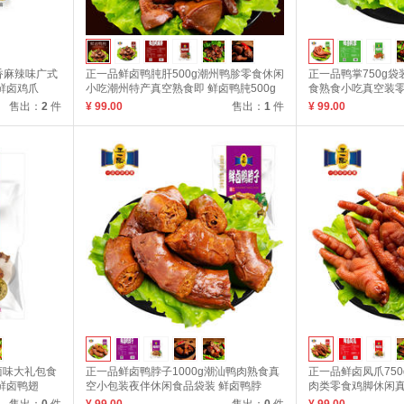
香麻辣味广式
正一品鲜卤鸭肫肝500g潮州鸭胗零食休闲
正一品鸭掌750g
鲜卤鸡爪
小吃潮州特产真空熟食即 鲜卤鸭肫500g
食熟食小吃真空装零食
售出：
2
件
¥ 99.00
售出：
1
件
¥ 99.00
卤味大礼包食
正一品鲜卤鸭脖子1000g潮汕鸭肉熟食真
正一品鲜卤凤爪75
鲜卤鸭翅
空小包装夜伴休闲食品袋装 鲜卤鸭脖
肉类零食鸡脚休闲真空
1000g