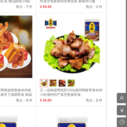
包 潮汕卤味238g
吃真空包装休闲零食盒装 泰辣鸡小腿
20g*20
售出：
7
件
¥ 69.90
售出：
1
件
爪鸭掌卤味熟食休闲食
正一品鲜卤鸭肫肝100g潮州鸭胗零食休闲
夜宵下酒菜即食 鲜卤
小吃潮州特产真空熟食即食
售出：
4
件
¥ 26.80
售出：
2
件