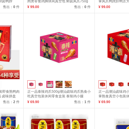
鲜卤鸭脖
肉类零食鸡脚休闲真空包 鲜卤凤爪750g
掌凤爪鸭肫肝鸭舌大
728g
售出：
0
件
¥ 99.00
售出：
0
件
¥ 99.00
袋装即食熟鸭肉
正一品泰辣鸡爪500g潮汕卤味鸡爪熟食小
正一品潮汕卤味鸡小
 卤味拼盘
吃真空包装休闲零食盒装 泰辣鸡小腿
掌熟食真空小包装休
20g*20
20g*20
售出：
2
件
¥ 69.90
售出：
1
件
¥ 69.90