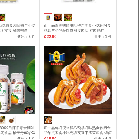
鲜卤味熟食潮汕特产小吃
正一品酱香鸭脖潮汕特产零食小吃休闲食
闲零食 鲜卤鸭翅
品真空小包装即食熟食卤味 鲜卤鸭脖
120g
售出：
2
件
¥ 22.90
售出：
1
件
瓶8090后怀旧零食潮汕
正一品鲜卤便当鸭爪鸭掌卤味熟食休闲食
食品 柚子丹60gX3
品年货零食小吃充饥夜宵下酒菜即食 鲜卤
便当70g