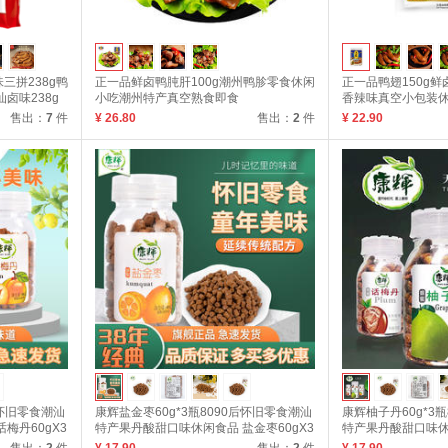
三拼238g鸭
正一品鲜卤鸭肫肝100g潮州鸭胗零食休闲
正一品鸭翅150g
卤味238g
小吃潮州特产真空熟食即食
香辣味真空小包装休
150g
售出：
7
件
¥ 26.80
售出：
2
件
¥ 22.90
后怀旧零食潮汕
康辉盐金枣60g*3瓶8090后怀旧零食潮汕
康辉柚子丹60g*3
梅丹60gX3
特产果丹酸甜口味休闲食品 盐金枣60gX3
特产果丹酸甜口味休闲
瓶
瓶