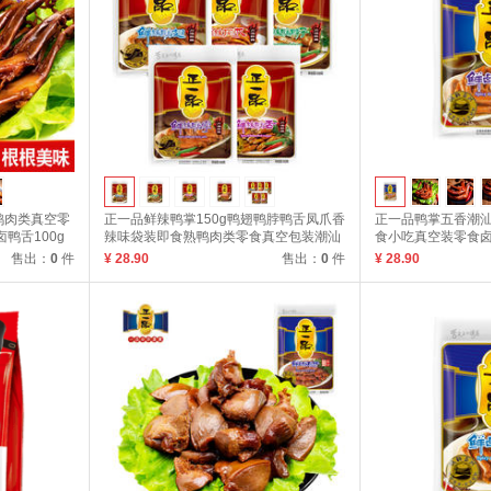
鸭肉类真空零
正一品鲜辣鸭掌150g鸭翅鸭脖鸭舌凤爪香
正一品鸭掌五香潮
鸭舌100g
辣味袋装即食熟鸭肉类零食真空包装潮汕
食小吃真空装零食卤味
特产小吃 鲜辣凤爪150
售出：
0
件
¥ 28.90
售出：
0
件
¥ 28.90