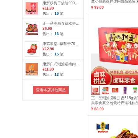
空小包装夜伴休闲食品袋装 
康辉杨梅干袋装8090后怀旧零食广式潮汕特产果干果脯酸甜蜜饯孕妇
1000g
¥ 99.00
¥11.80
售出：
16
笔
正一品潮卤泰辣双拼45g潮汕卤味鸭翅鸭脖子真空包装熟食休闲食品 潮卤双拼45g
¥9.90
售出：
16
笔
康辉果悠π草莓干70g袋装蜜饯水果干草莓肉果脯办公室休闲小零食 草莓干70g
¥12.90
售出：
15
笔
康辉广式潮汕话梅肉65g袋装酸甜味特产独立小包装做菜果干脯蜜饯 话梅65g
¥11.80
售出：
13
笔
查看本店其他商品
正一品潮汕卤味拼盘515g
类零食真空包装特产送礼佳品
515g
¥ 88.00