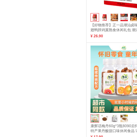
【好物推荐】正一品潮汕卤味
翅鸭脖鸡翼熟食休闲礼包 潮汕
¥ 26.90
康辉话梅丹60g*3瓶8090
特产果丹酸甜口味休闲食品 话
瓶