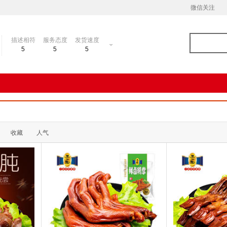
微信关注
描述相符
服务态度
发货速度
5
5
5
收藏
人气