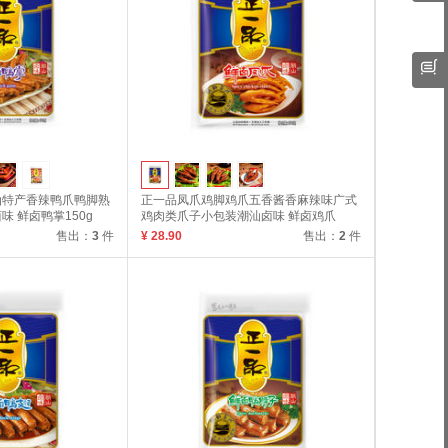
汕特产香辣鸭爪鸭脚熟
正一品凤爪鸡脚鸡爪五香酱香麻辣味广式
 鲜卤鸭掌150g
鸡肉类爪子小包装潮汕卤味 鲜卤鸡爪
150g
售出：
3
件
¥ 28.90
售出：
2
件