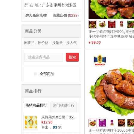
所 在 地：
广东省 潮州市 潮安区
进入商家店铺
收藏店铺 (
9233
)
商品分类
正一品鲜卤鸭肫肝500g潮
小吃潮州特产真空熟食即 鲜卤
¥ 99.00
按新品
按价格
按销量
按人气
搜索
-
全部商品
商品排行
热销商品排行
热门收藏排行
康辉果悠π芒果干85g袋装酸甜味水果干果脯蜜饯休闲小吃办公零食 芒果干85g
¥12.90
售出：
93
笔
正一品鲜卤鸭脖子1000g潮