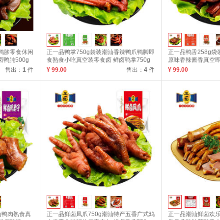
州鸭胗零食休闲
正一品鸭掌750g袋装潮汕香辣鸭爪鸭脚即
正一品鸭舌258g
鸭肫500g
食熟食小吃真空装零食卤 鲜卤鸭掌750g
原味香辣酱香真空即食
售出：
1
件
¥ 99.00
售出：
4
件
¥ 99.00
汕鸭肉熟食真
正一品鲜卤凤爪750g潮汕特产五香广式鸡
正一品潮汕鲜卤欢乐