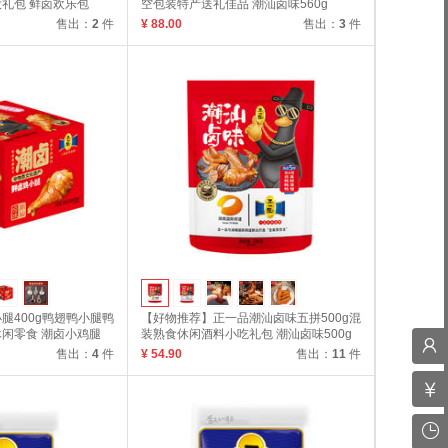
礼包 鲜卤欢乐包
空包装特产送礼佳品 潮汕卤味560g
售出：
2
件
¥ 88.00
售出：
3
件
腿400g鸭翅鸭小腿鸭
【好物推荐】正一品潮汕卤味五拼500g混
闲零食 潮卤小鸡腿
装熟食休闲酒料小吃礼包 潮汕卤味500g
售出：
4
件
¥ 54.90
售出：
11
件