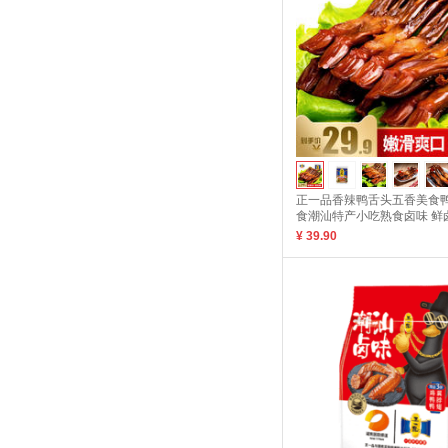
正一品香辣鸭舌头五香美食
食潮汕特产小吃熟食卤味 鲜卤
¥ 39.90