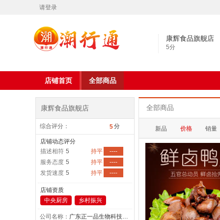
请登录
康辉食品旗舰店
5
分
店铺首页
全部商品
康辉食品旗舰店
全部商品
综合评分：
分
5
新品
价格
销量
店铺动态评分
描述相符
5
持平
----
服务态度
5
持平
----
发货速度
5
持平
----
店铺资质
中央厨房
乡村振兴
公司名称：
广东正一品生物科技股份有限公司