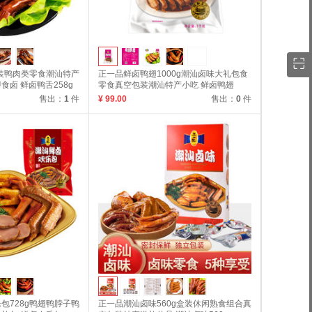
袋装鸭肉类零食潮汕特产
正一品鲜卤鸭翅1000g潮汕卤味大礼包食
卤 鲜卤鸭舌258g
零食真空包装潮汕特产小吃 鲜卤鸭翅
1000g
售出：
1
件
¥ 99.00
售出：
0
件
包728g鸭翅鸭脖子鸭
正一品潮汕卤味560g盒装休闲熟食组合真