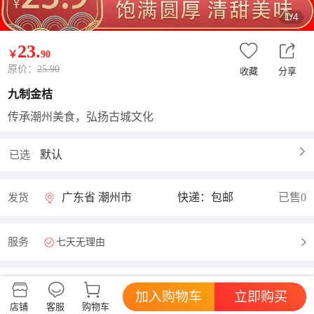
1/4
23
.
￥
90
原价：
25.90
收藏
分享
九制金桔
传承潮州美食，弘扬古城文化
默认
已选
广东省 潮州市
快递：包邮
已售0
发货
服务
七天无理由
加入购物车
立即购买
商品评价
查看更多
好评率暂无
店铺
客服
购物车