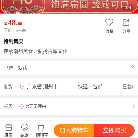
1/4
48
.
￥
00
原价：
54.80
收藏
分享
特制黄皮
传承潮州美食，弘扬古城文化
默认
已选
广东省 潮州市
快递：包邮
已售0
发货
服务
七天无理由
加入购物车
立即购买
商品评价
查看更多
好评率暂无
店铺
客服
购物车