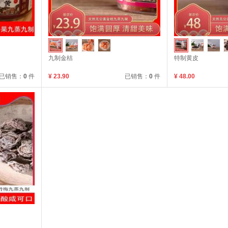
九制金桔
特制黄皮
已销售：
0
件
¥ 23.90
已销售：
0
件
¥ 48.00