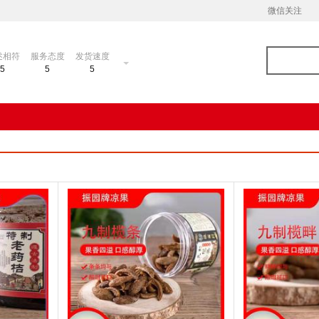
微信关注
述相符
服务态度
发货速度
5
5
5