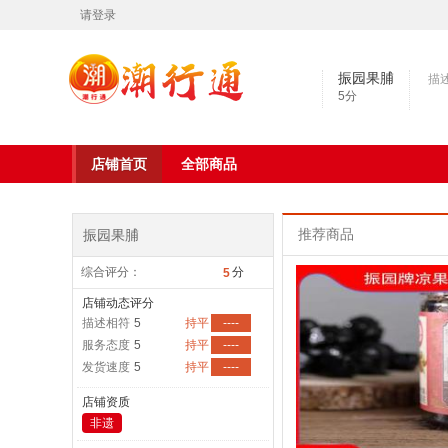
请登录
振园果脯
描
5
分
店铺首页
全部商品
振园果脯
推荐商品
综合评分：
分
5
店铺动态评分
描述相符
5
持平
----
服务态度
5
持平
----
发货速度
5
持平
----
店铺资质
非遗