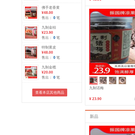
佛手老香黄
¥48.00
售出：
0
笔
九制金桔
¥23.90
售出：
0
笔
特制黄皮
¥48.00
售出：
0
笔
九制金榄
¥20.00
售出：
0
笔
九制话梅
查看本店其他商品
¥ 23.90
新品