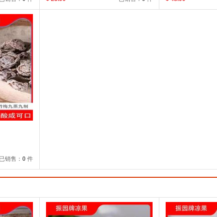
已销售：
0
件