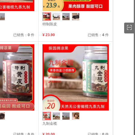
特制陈皮
已销售：
0
件
¥ 23.90
已销售：
4
件
九制金榄
已销售：
0
件
¥ 20.00
已销售：
0
件