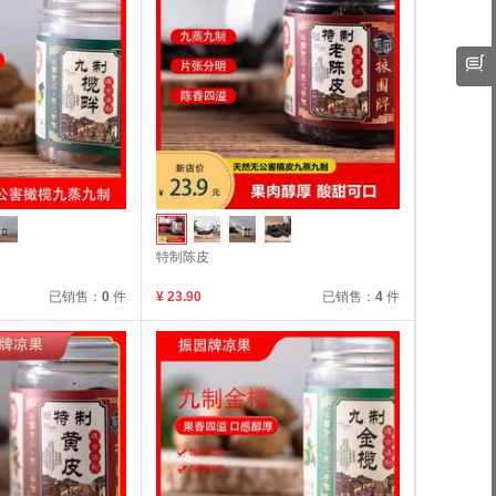
特制陈皮
已销售：
0
件
¥ 23.90
已销售：
4
件