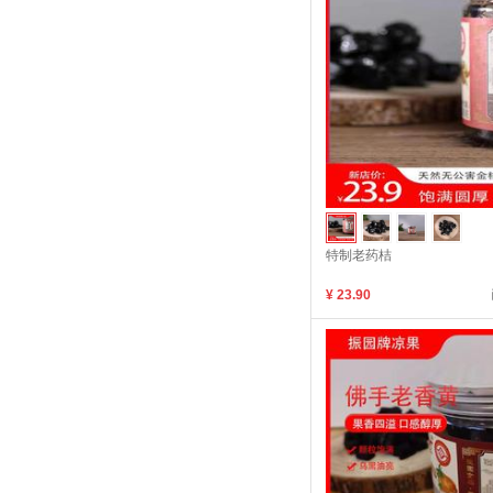
特制老药桔
¥ 23.90