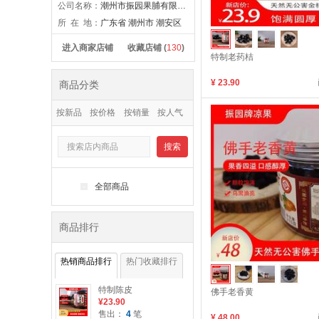
公司名称：
潮州市振园果脯有限公司
所 在 地：
广东省 潮州市 潮安区
进入商家店铺
收藏店铺 (
130
)
特制老药桔
¥ 23.90
商品分类
按新品
按价格
按销量
按人气
搜索
-
全部商品
商品排行
热销商品排行
热门收藏排行
特制陈皮
佛手老香黄
¥23.90
售出：
4
笔
¥ 48.00