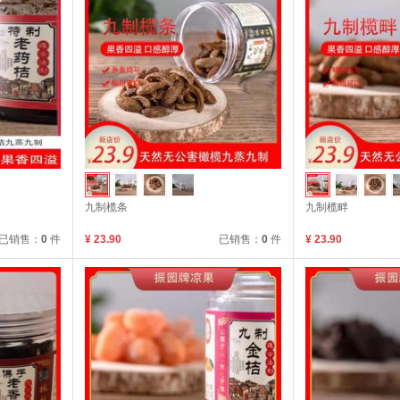
九制榄条
九制榄畔
已销售：
0
件
¥ 23.90
已销售：
0
件
¥ 23.90