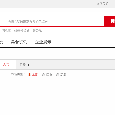
微信关注
陶总堂
雄盛橄榄酒
韩公液
铺
发
美食资讯
企业展示
人气
价格
商品类型：
全部
自营
加盟