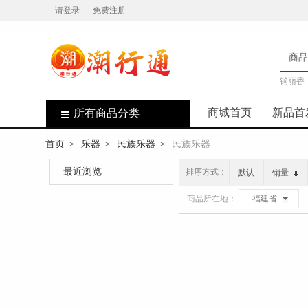
请登录
免费注册
商品
锜丽香
店
商城首页
新品首
所有商品分类
首页
乐器
民族乐器
民族乐器
>
>
>
最近浏览
排序方式：
默认
销量
商品所在地：
福建省