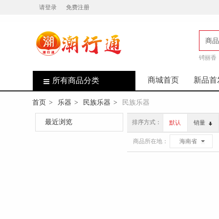
请登录
免费注册
商品
锜丽香
店
商城首页
新品首
所有商品分类
首页
乐器
民族乐器
民族乐器
>
>
>
最近浏览
排序方式：
默认
销量
商品所在地：
海南省