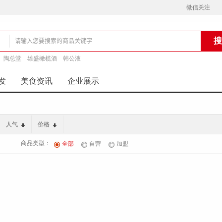
微信关注
陶总堂
雄盛橄榄酒
韩公液
铺
发
美食资讯
企业展示
人气
价格
商品类型：
全部
自营
加盟