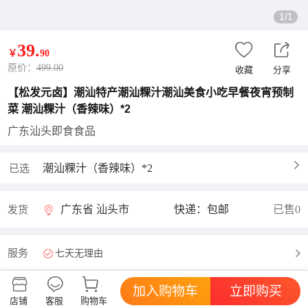
1/1
39
.
￥
90
原价：
499.00
收藏
分享
【松发元卤】潮汕特产潮汕粿汁潮汕美食小吃早餐夜宵预制
菜 潮汕粿汁（香辣味）*2
广东汕头即食食品
潮汕粿汁（香辣味）*2
已选
广东省 汕头市
快递：包邮
已售0
发货
服务
七天无理由
加入购物车
立即购买
店铺
客服
购物车