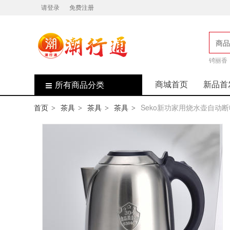
请登录
免费注册
商品
店
锜丽香
商城首页
新品首
所有商品分类
首页
茶具
茶具
茶具
Seko新功家用烧水壶自动断
>
>
>
>