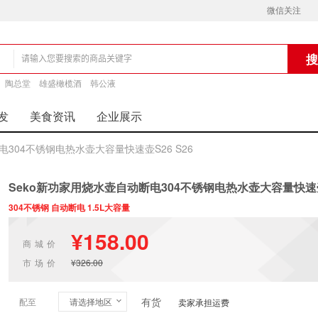
微信关注
铺
陶总堂
雄盛橄榄酒
韩公液
发
美食资讯
企业展示
电304不锈钢电热水壶大容量快速壶S26 S26
Seko新功家用烧水壶自动断电304不锈钢电热水壶大容量快速壶S
304不锈钢 自动断电 1.5L大容量
¥158.00
商城价
市场价
¥326.00
有货
配至
请选择地区
卖家承担运费