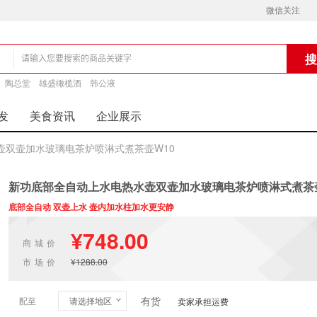
微信关注
铺
陶总堂
雄盛橄榄酒
韩公液
发
美食资讯
企业展示
壶双壶加水玻璃电茶炉喷淋式煮茶壶W10
新功底部全自动上水电热水壶双壶加水玻璃电茶炉喷淋式煮茶壶
底部全自动 双壶上水 壶内加水柱加水更安静
¥748.00
商城价
市场价
¥1288.00
有货
配至
请选择地区
卖家承担运费