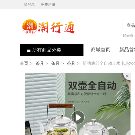
请登录
免费注册
商品
店
锜丽香
商城首页
新品首
所有商品分类
首页
茶具
茶具
茶具
新功底部全自动上水电热水
>
>
>
>