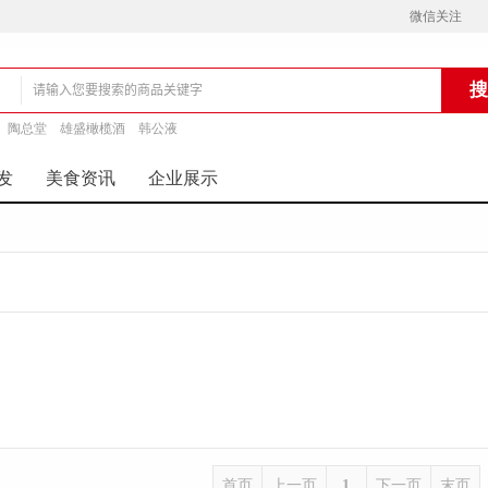
微信关注
陶总堂
雄盛橄榄酒
韩公液
铺
发
美食资讯
企业展示
首页
上一页
1
下一页
末页