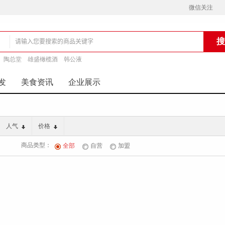
微信关注
陶总堂
雄盛橄榄酒
韩公液
铺
发
美食资讯
企业展示
人气
价格
商品类型：
全部
自营
加盟