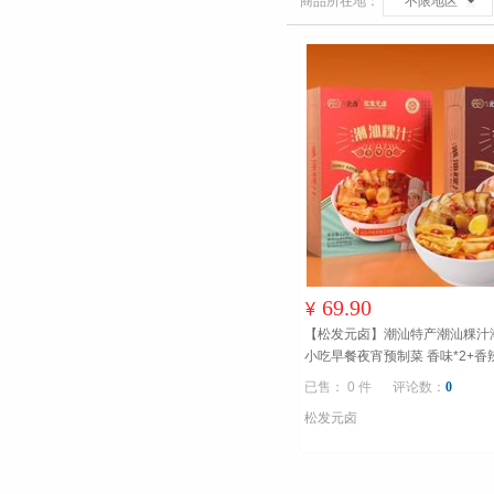
商品所在地：
不限地区
69.90
¥
【松发元卤】潮汕特产潮汕粿汁
小吃早餐夜宵预制菜 香味*2+香
送香辣味*1
广东汕头即食食品
已售： 0 件
评论数：
0
松发元卤