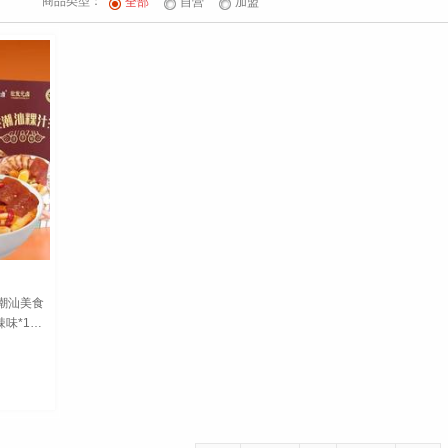
商品类型：
全部
自营
加盟
潮汕美食
辣味*1）