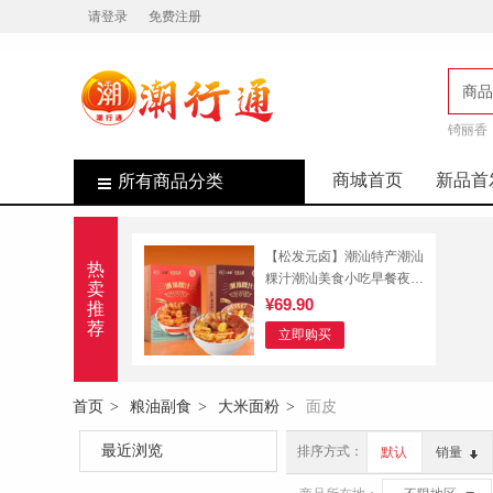
请登录
免费注册
商品
锜丽香
店
商城首页
新品首
所有商品分类
【松发元卤】潮汕特产潮汕
热
粿汁潮汕美食小吃早餐夜宵
卖
预制菜 香味*2+香辣味*1）
¥69.90
推
送香辣味*1
荐
立即购买
首页
粮油副食
大米面粉
面皮
>
>
>
最近浏览
排序方式：
默认
销量