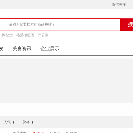
微信关注
陶总堂
雄盛橄榄酒
韩公液
铺
发
美食资讯
企业展示
人气
价格