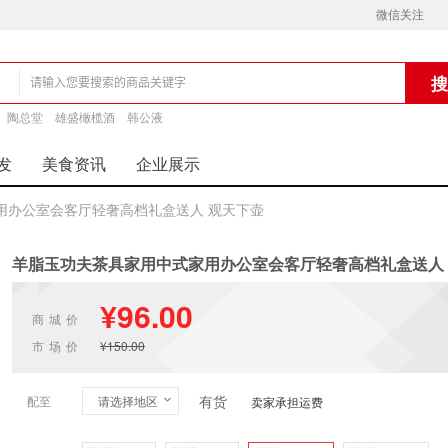
微信关注
铺
陶总堂
雄盛橄榄酒
韩公液
发
美食资讯
企业展示
用办公室会客厅轻奢高档礼盒送人 观天下壶
羊脂玉功夫茶具家用中式家用办公室会客厅轻奢高档礼盒送人
¥96.00
商城价
市场价
¥150.00
有货
配至
请选择地区
卖家承担运费