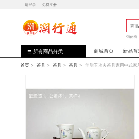
请登录
免费注册
商品
店
锜丽香
商城首页
新品首
所有商品分类
首页
茶具
茶具
茶具
羊脂玉功夫茶具家用中式家
>
>
>
>