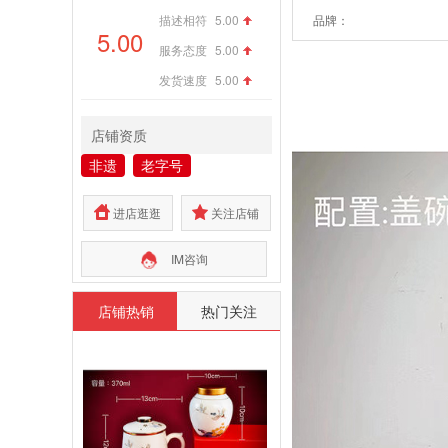
描述相符
5.00
品牌：
5.00
服务态度
5.00
发货速度
5.00
店铺资质
非遗
老字号
进店逛逛
关注店铺
IM咨询
店铺热销
热门关注