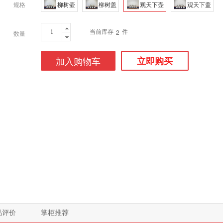
规格
柳树壶
柳树盖
观天下壶
观天下盖
当前库存
件
2
数量
加入购物车
立即购买
品评价
掌柜推荐