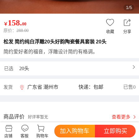
1/5
158
.
￥
00
原价：
288.00
收藏
分享
松发 简约纯白浮雕20头好韵陶瓷餐具套装 20头
简约爱好者的福音，浮雕设计简约有格调。
20头
已选
广东省 潮州市
快递：包邮
已售0
发货
商品评价
查看更多
好评率暂无
加入购物车
立即购买
店铺
客服
购物车
松发瓷器
进店逛逛