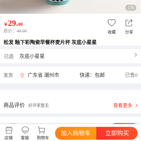
1/5
29
.
￥
00
原价：
49.00
收藏
分享
松发 釉下彩陶瓷早餐杯麦片杯 灰底小星星
灰底小星星
已选
广东省 潮州市
快递：包邮
已售0
发货
商品评价
查看更多
好评率暂无
松发瓷器
进店逛逛
加入购物车
立即购买
综合体验:
店铺
客服
购物车