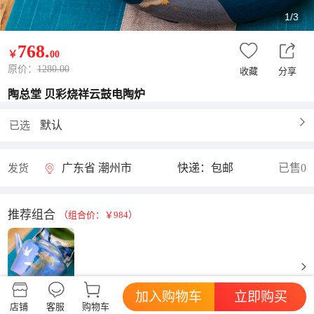
1/3
768
.
￥
00
原价：
1280.00
收藏
分享
陶总堂 贝彩烧祥云鼓电陶炉
默认
已选
广东省 潮州市
快递：包邮
已售0
发货
推荐组合
（组合价：￥984）
216
￥
.
加入购物车
立即购买
店铺
客服
购物车