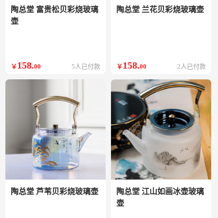
陶总堂 富贵松贝彩烧玻璃
陶总堂 兰花贝彩烧玻璃壶
壶
158
.
158
.
￥
00
5人已付款
￥
00
2人已付款
陶总堂 芦苇贝彩烧玻璃壶
陶总堂 江山如画冰壶玻璃
壶