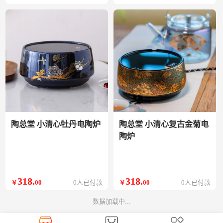
陶总堂 小清心牡丹电陶炉
陶总堂 小清心复古金菊电
陶炉
318
.
318
.
￥
00
0人已付款
￥
00
0人已付款
数据加载中...