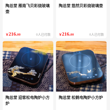
陶总堂 雁南飞贝彩烧玻璃
陶总堂 悠然贝彩烧玻璃壶
壶
216
.
216
.
￥
00
0人已付款
￥
00
0人已付款
陶总堂 迎客松电陶炉小方
陶总堂 松鹤电陶炉小方炉
炉