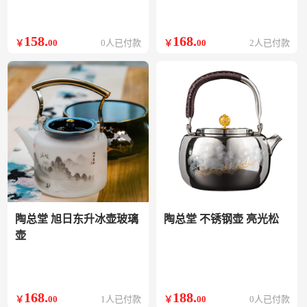
158
.
168
.
￥
00
0人已付款
￥
00
2人已付款
陶总堂 旭日东升冰壶玻璃
陶总堂 不锈钢壶 亮光松
壶
168
.
188
.
￥
00
1人已付款
￥
00
0人已付款