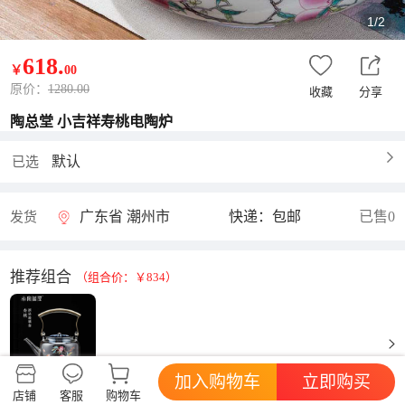
1/2
618
.
￥
00
原价：
1280.00
收藏
分享
陶总堂 小吉祥寿桃电陶炉
默认
已选
广东省 潮州市
快递：包邮
已售0
发货
推荐组合
（组合价：￥834）
216
￥
.
加入购物车
立即购买
店铺
客服
购物车