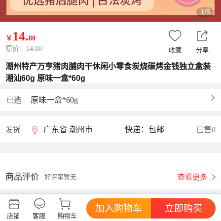
1/5
14
.
￥
80
原价：
14.80
收藏
分享
潮州特产万亨猪肉脯肉干休闲小零食炭烧碳烤金钱独立盒装
潮汕60g 原味一盒*60g
原味一盒*60g
已选
广东省 潮州市
快递：包邮
已售0
发货
商品评价
查看更多
好评率暂无
加入购物车
立即购买
万亨食品旗舰店
进店逛逛
店铺
客服
购物车