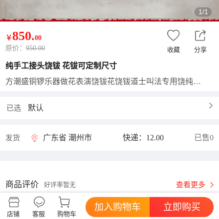
1/1
850
.
￥
00
原价：
950.00
收藏
分享
纯手工接头饶钹 花钹可定制尺寸
方潮盛铜锣乐器做花表演饶钹花饶钹道士叫法专用饶纯手工接头饶钹
默认
已选
广东省 潮州市
快递：12.00
已售0
发货
商品评价
查看更多
好评率暂无
加入购物车
立即购买
店铺
客服
购物车
方潮盛铜锣厂