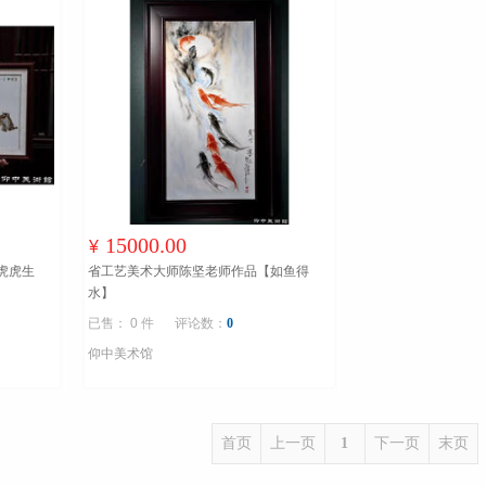
15000.00
¥
虎虎生
省工艺美术大师陈坚老师作品【如鱼得
水】
已售： 0 件
评论数：
0
仰中美术馆
首页
上一页
1
下一页
末页