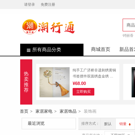
请登录
免费注册
商品
锜丽香
店
商城首页
新品首
所有商品分类
纯手工广济桥非遗刺绣黄铜
热
书签摆件双面绣盘金绣 广
卖
济楼黄铜书签
¥68.00
推
荐
立即购买
首页
家居家电
家居饰品
装饰画
>
>
>
最近浏览
排序方式：
默认
销量