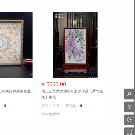
5000.00
¥
工刺绣挂件装饰画北
省工艺美术大师陈坚老师作品【紫气东
来】屏风
数：
0
已售： 0 件
评论数：
0
仰中美术馆