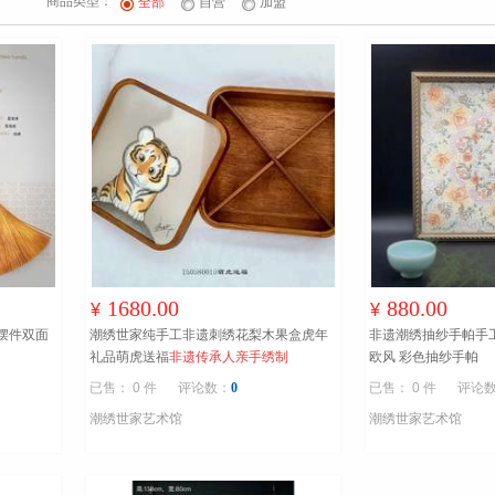
商品类型：
全部
自营
加盟
1680.00
880.00
¥
¥
摆件双面
潮绣世家纯手工非遗刺绣花梨木果盒虎年
非遗潮绣抽纱手帕手
礼品萌虎送福
非遗传承人亲手绣制
欧风 彩色抽纱手帕
已售： 0 件
评论数：
0
已售： 0 件
评论
潮绣世家艺术馆
潮绣世家艺术馆