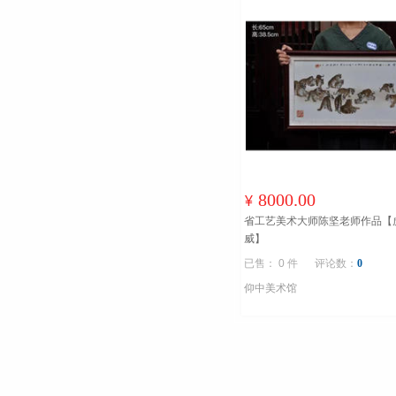
8000.00
¥
省工艺美术大师陈坚老师作品【
威】
已售： 0 件
评论数：
0
仰中美术馆