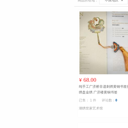
商品所在地：
不限地区
68.00
¥
纯手工广济桥非遗刺绣黄铜书签
绣盘金绣 广济楼黄铜书签
已售： 1 件
评论数：
0
潮绣世家艺术馆