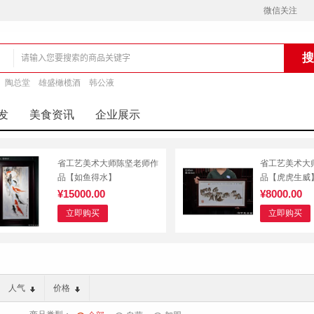
微信关注
陶总堂
雄盛橄榄酒
韩公液
铺
发
美食资讯
企业展示
省工艺美术大师陈坚老师作
省工艺美术大
品【如鱼得水】
品【虎虎生威
¥15000.00
¥8000.00
立即购买
立即购买
人气
价格