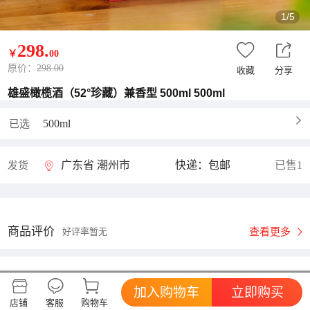
1/5
298
.
￥
00
原价：
298.00
收藏
分享
雄盛橄榄酒（52°珍藏）兼香型 500ml 500ml
500ml
已选
广东省 潮州市
快递：包邮
已售1
发货
商品评价
查看更多
好评率暂无
雄盛橄榄酒
进店逛逛
该商品不存在，非常抱歉～
加入购物车
立即购买
综合体验:
店铺
客服
购物车