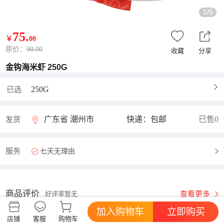
1/5
75
.
￥
00
原价：
90.00
收藏
分享
金钩海米虾 250G
250G
已选
广东省 潮州市
快递：包邮
已售0
发货
服务
七天无理由
商品评价
查看更多
好评率暂无
加入购物车
立即购买
店铺
客服
购物车