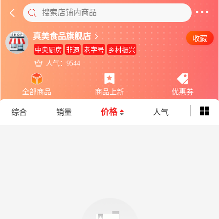
搜索店铺内商品
真美食品旗舰店
收藏
中央厨房
非遗
老字号
乡村振兴
人气：9544
全部商品
商品上新
优惠券
价格
综合
销量
人气