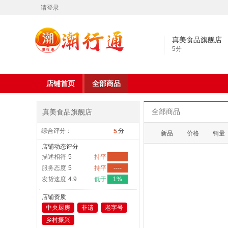
请登录
真美食品旗舰店
5
分
店铺首页
全部商品
真美食品旗舰店
全部商品
综合评分：
分
5
新品
价格
销量
店铺动态评分
描述相符
5
持平
----
服务态度
5
持平
----
发货速度
4.9
低于
1%
店铺资质
中央厨房
非遗
老字号
乡村振兴