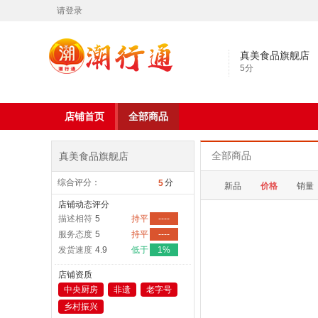
请登录
真美食品旗舰店
5
分
店铺首页
全部商品
真美食品旗舰店
全部商品
综合评分：
分
5
新品
价格
销量
店铺动态评分
描述相符
5
持平
----
服务态度
5
持平
----
发货速度
4.9
低于
1%
店铺资质
中央厨房
非遗
老字号
乡村振兴