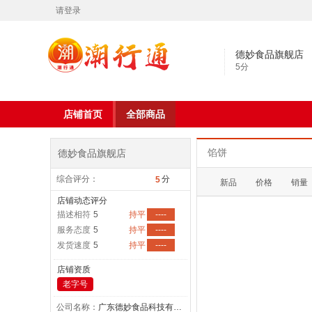
请登录
德妙食品旗舰店
5
分
店铺首页
全部商品
德妙食品旗舰店
馅饼
综合评分：
分
5
新品
价格
销量
店铺动态评分
描述相符
5
持平
----
服务态度
5
持平
----
发货速度
5
持平
----
店铺资质
老字号
公司名称：
广东德妙食品科技有限公司