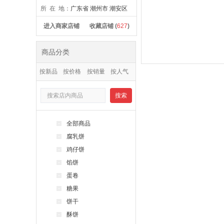
所 在 地：
广东省 潮州市 潮安区
进入商家店铺
收藏店铺 (
627
)
商品分类
按新品
按价格
按销量
按人气
搜索
-
全部商品
-
腐乳饼
-
鸡仔饼
-
馅饼
-
蛋卷
-
糖果
-
饼干
-
酥饼