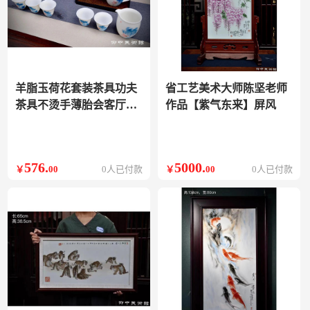
羊脂玉荷花套装茶具功夫
省工艺美术大师陈坚老师
茶具不烫手薄胎会客厅茶
作品【紫气东来】屏风
具套装
576
.
5000
.
￥
00
0人已付款
￥
00
0人已付款