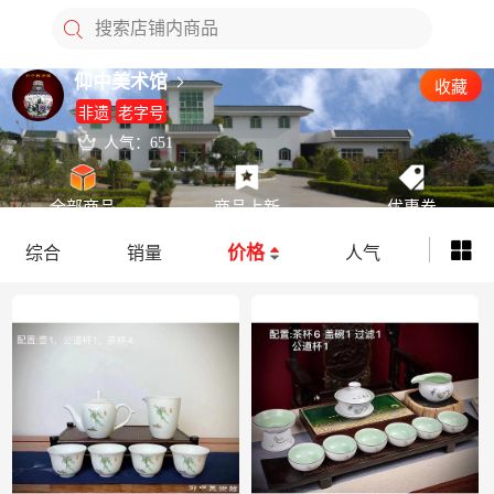
搜索店铺内商品
仰中美术馆
收藏
非遗
老字号
人气：651
全部商品
商品上新
优惠券
价格
综合
销量
人气