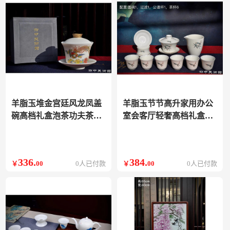
羊脂玉堆金宫廷风龙凤盖
羊脂玉节节高升家用办公
碗高档礼盒泡茶功夫茶具
室会客厅轻奢高档礼盒送
龙
人
336
.
384
.
￥
00
0人已付款
￥
00
0人已付款