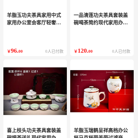
羊脂玉功夫茶具家用中式
一品清莲功夫茶具套装盖
家用办公室会客厅轻奢高
碗喝茶简约现代家用办公
档礼盒送人 柳树壶
室
96
.
120
.
￥
00
0人已付款
￥
00
0人已付款
喜上枝头功夫茶具套装盖
羊脂玉瑞鹤呈祥高档办公
碗喝茶送礼现代家用办公
杯马克杯带盖带过滤商务