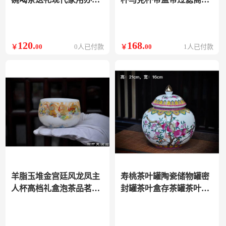
室
伴手礼
120
.
168
.
￥
00
0人已付款
￥
00
1人已付款
羊脂玉堆金宫廷风龙凤主
寿桃茶叶罐陶瓷储物罐密
人杯高档礼盒泡茶品茗杯
封罐茶叶盒存茶罐茶叶包
龙
装盒摆件