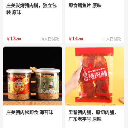
庄美炭烤猪肉脯，独立包
即食鳕鱼片 原味
装 原味
13
.
14
.
￥
90
10人已付款
￥
90
11人已付款
庄美猪肉松即食 海苔味
里脊猪肉脯，原切肉脯，
广东老字号 原味