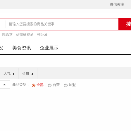
微信关注
陶总堂
雄盛橄榄酒
韩公液
铺
发
美食资讯
企业展示
人气
价格
商品类型：
区
全部
自营
加盟